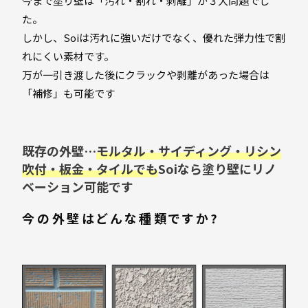
今まで塗り壁は「汚れ・割れ・剥離」が３大問題でし
た。
しかし、Soiは汚れに強いだけでなく、優れた弾力性で割
れにくい素材です。
万が一引き渡した後にクラックや剥離があった場合は
「補修」も可能です
既存の外壁…
モルタル・サイディング・リシン
吹付・板金・タイルでも
Soiなら塗り壁にリノ
ベーション可能です
今の外壁はどんな種類ですか?