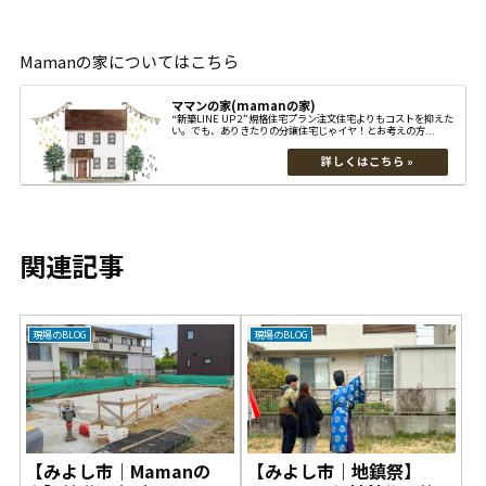
Mamanの家についてはこちら
ママンの家(mamanの家)
“新築LINE UP 2”規格住宅プラン注文住宅よりもコストを抑えた
い。でも、ありきたりの分譲住宅じゃイヤ！とお考えの方...
関連記事
現場のBLOG
現場のBLOG
【みよし市｜Mamanの
【みよし市｜地鎮祭】