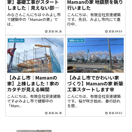
家】基礎工事がスタート
Mamanの家 地鎮祭を執り
しました｜見えない部分
行いました
にこそこだわる安心の家
みなさんこんにちは🌞みよし市
こんにちは、有限会社安達建築
づくり
で建築中の「Mamanの家」で
です。先日、みよし市内にて進
は...
行中...
2026.06.26
2026.04.03
現場のBLOG
現場のBLOG
【みよし市｜Mamanの
【みよし市でかわいい家
家】上棟しました！家の
づくり】Mamanの家 新築
カタチが見える瞬間
工事スタートします🌸
こんにちは。有限会社安達建築
こんにちは、有限会社安達建築
です🌿みよし市で建築中の
です。桜が咲き始め、春の訪れ
「Mam...
を感...
2026.06.30
2026.04.02