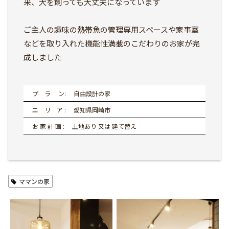
来、犬を飼っても大丈夫になっています
ご主人の趣味の熱帯魚の管理専用スペースや家事室
などを取り入れた機能性満載のこだわりのお家が完
成しました
プ ラ ン: 自由設計の家
エ リ ア : 愛知県岡崎市
お 家 計 画 : 土地あり 又は 建て替え
ママンの家