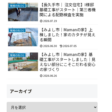
【長久手市｜ 注文住宅】I様邸
現場のBLOG
基礎工事がスタート｜第三者機
関による配筋検査を実施
2026.07.19
【みよし市｜Mamanの家】上
現場のBLOG
棟しました！家のカタチが見え
る瞬間
2026.06.30
2026.07.05
【みよし市｜Mamanの家】基
現場のBLOG
礎工事がスタートしました｜見
えない部分にこそこだわる安心
の家づくり
2026.06.26
アーカイブ