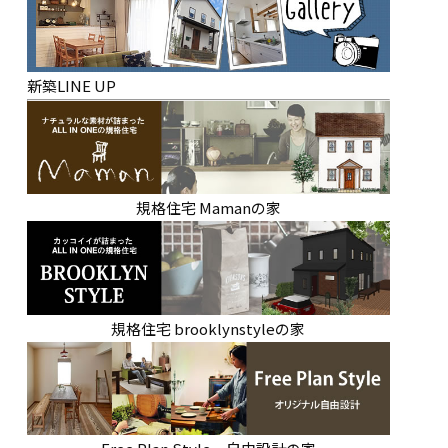
新築LINE UP
規格住宅 Mamanの家
規格住宅 brooklynstyleの家