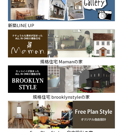
新築LINE UP
規格住宅 Mamanの家
規格住宅 brooklynstyleの家