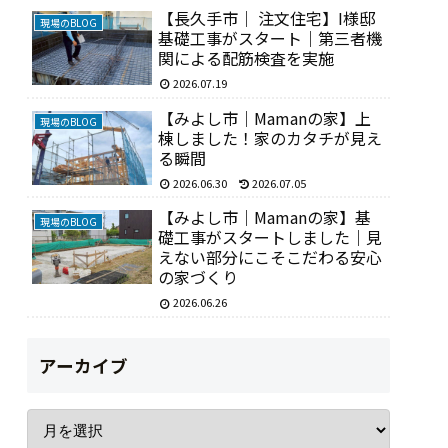
【長久手市｜ 注文住宅】I様邸
現場のBLOG
基礎工事がスタート｜第三者機
関による配筋検査を実施
2026.07.19
【みよし市｜Mamanの家】上
現場のBLOG
棟しました！家のカタチが見え
る瞬間
2026.06.30
2026.07.05
【みよし市｜Mamanの家】基
現場のBLOG
礎工事がスタートしました｜見
えない部分にこそこだわる安心
の家づくり
2026.06.26
アーカイブ