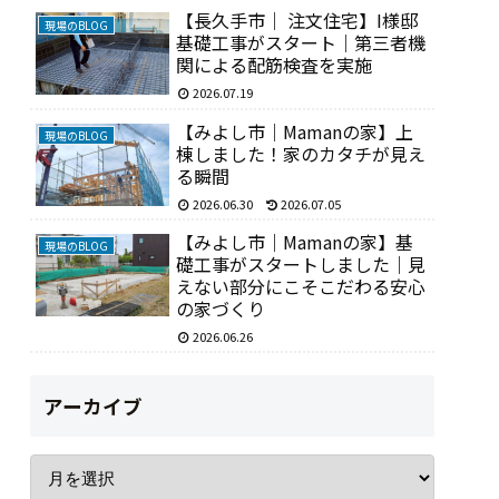
【長久手市｜ 注文住宅】I様邸
現場のBLOG
基礎工事がスタート｜第三者機
関による配筋検査を実施
2026.07.19
【みよし市｜Mamanの家】上
現場のBLOG
棟しました！家のカタチが見え
る瞬間
2026.06.30
2026.07.05
【みよし市｜Mamanの家】基
現場のBLOG
礎工事がスタートしました｜見
えない部分にこそこだわる安心
の家づくり
2026.06.26
アーカイブ