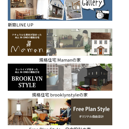
新築LINE UP
規格住宅 Mamanの家
規格住宅 brooklynstyleの家