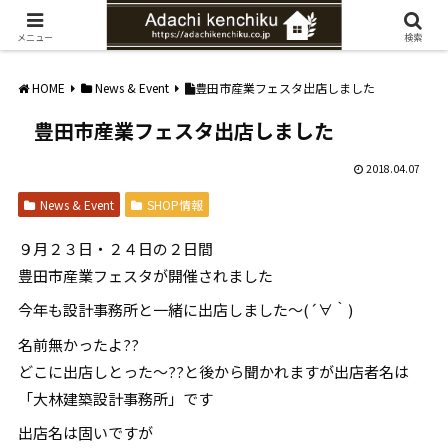
愛知県みよし市の工務店。自然素材を使ったナチュラルな家づくりをご提案
メニュー
検索
HOME
News & Event
豊田市産業フェスタ出店しました
豊田市産業フェスタ出店しました
2018.04.07
News & Event
SHOP情報
９月２３日・２４日の２日間
豊田市産業フェスタが開催されました
今年も設計事務所と一緒に出店しました～(´∀｀)
名前無かったよ??
どこに出店しとった～??と後から聞かれますが出店者名は
「大林建築設計事務所」です
出店名は固いですが