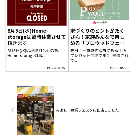
8月5日(水)Home-
家づくりのヒントがたく
storageは臨時休業させて
さん！家族みんなで楽し
頂きます
める「プロウッドフェ
ア」へ行ってきました
8月5日(水)は現場打合せの為、
先日、三重県弥富市にある山西
Home-storageは臨...
プレカット工場で年2回開催され
て...
2026.08.05
2026.05.26
みよし市産業フェスタに出店しました