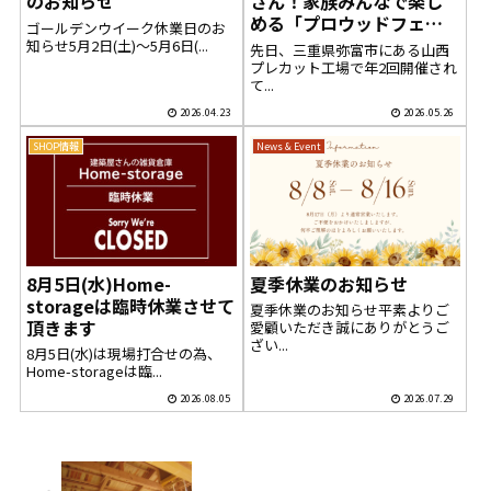
のお知らせ
さん！家族みんなで楽し
める「プロウッドフェ
ゴールデンウイーク休業日のお
ア」へ行ってきました
知らせ5月2日(土)～5月6日(...
先日、三重県弥富市にある山西
プレカット工場で年2回開催され
て...
2026.04.23
2026.05.26
SHOP情報
News & Event
8月5日(水)Home-
夏季休業のお知らせ
storageは臨時休業させて
夏季休業のお知らせ平素よりご
頂きます
愛顧いただき誠にありがとうご
ざい...
8月5日(水)は現場打合せの為、
Home-storageは臨...
2026.08.05
2026.07.29