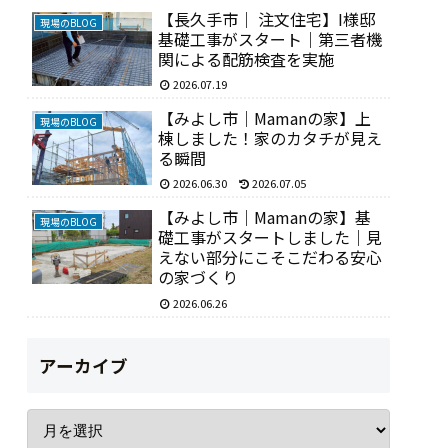
【長久手市｜ 注文住宅】I様邸
現場のBLOG
基礎工事がスタート｜第三者機
関による配筋検査を実施
2026.07.19
【みよし市｜Mamanの家】上
現場のBLOG
棟しました！家のカタチが見え
る瞬間
2026.06.30
2026.07.05
【みよし市｜Mamanの家】基
現場のBLOG
礎工事がスタートしました｜見
えない部分にこそこだわる安心
の家づくり
2026.06.26
アーカイブ