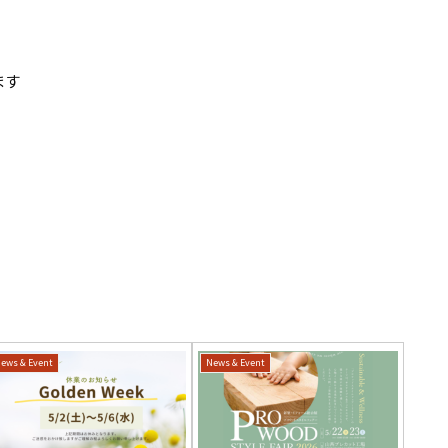
ます
ews & Event
News & Event