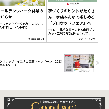
ゴールデンウィーク休業の
家づくりのヒントがたくさ
お知らせ
ん！家族みんなで楽しめる
「プロウッドフェア」へ行
ールデンウイーク休業日のお知ら
5月2日(土)～5月6日(...
ってきました
先日、三重県弥富市にある山西プレ
カット工場で年2回開催されて...
2026.04.23
2026.05.26
クリナップ「イエナカ充実キャンペーン」2023
年3月27日迄