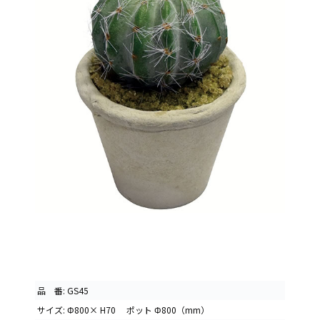
品 番: GS45
サイズ: Φ800× H70 ポット Φ800（mm）