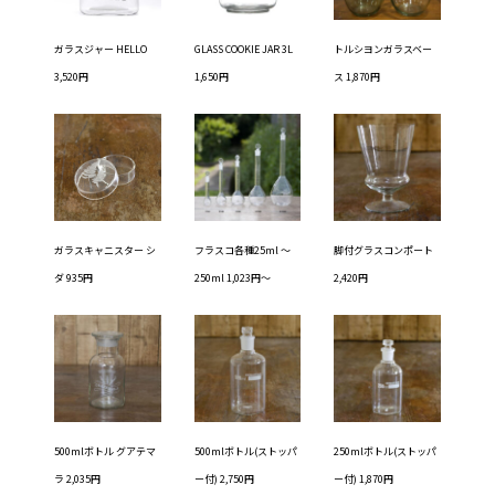
ガラスジャー HELLO
GLASS COOKIE JAR 3L
トルシヨンガラスベー
3,520円
1,650円
ス 1,870円
ガラスキャニスター シ
フラスコ各種25ml ～
脚付グラスコンポート
ダ 935円
250ml 1,023円～
2,420円
500mlボトル グアテマ
500mlボトル(ストッパ
250mlボトル(ストッパ
ラ 2,035円
ー付) 2,750円
ー付) 1,870円