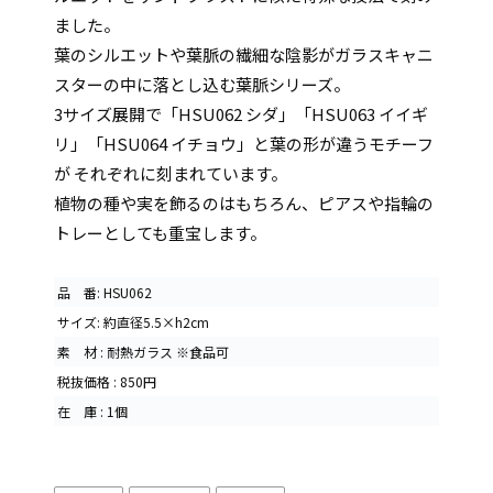
ました。
葉のシルエットや葉脈の繊細な陰影がガラスキャニ
スターの中に落とし込む葉脈シリーズ。
3サイズ展開で「HSU062 シダ」「HSU063 イイギ
リ」「HSU064 イチョウ」と葉の形が違うモチーフ
が それぞれに刻まれています。
植物の種や実を飾るのはもちろん、ピアスや指輪の
トレーとしても重宝します。
品 番: HSU062
サイズ: 約直径5.5×h2cm
素 材 : 耐熱ガラス ※食品可
税抜価格 : 850円
在 庫 : 1個