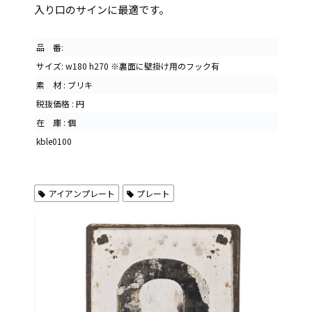
入り口のサインに最適です。
品 番:
サイズ: w180 h270 ※裏面に壁掛け用のフック有
素 材 : ブリキ
税抜価格 : 円
在 庫 : 個
kble0100
アイアンプレート
プレート