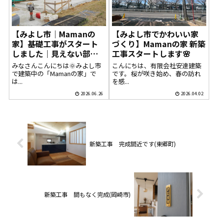
【みよし市｜Mamanの
【みよし市でかわいい家
家】基礎工事がスタート
づくり】Mamanの家 新築
しました｜見えない部分
工事スタートします🌸
にこそこだわる安心の家
みなさんこんにちは🌞みよし市
こんにちは、有限会社安達建築
づくり
で建築中の「Mamanの家」で
です。桜が咲き始め、春の訪れ
は...
を感...
2026.06.26
2026.04.02
新築工事 完成間近です(東郷町)
新築工事 間もなく完成(岡崎市)