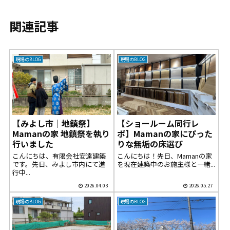
関連記事
現場のBLOG
現場のBLOG
【みよし市｜地鎮祭】
【ショールーム同行レ
Mamanの家 地鎮祭を執り
ポ】Mamanの家にぴった
行いました
りな無垢の床選び
こんにちは、有限会社安達建築
こんにちは！先日、Mamanの家
です。先日、みよし市内にて進
を現在建築中のお施主様と一緒...
行中...
2026.04.03
2026.05.27
現場のBLOG
現場のBLOG