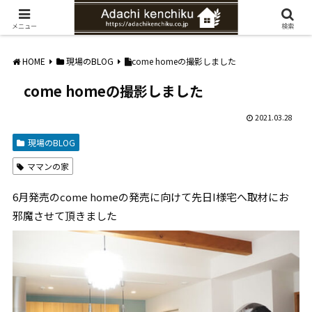
愛知県みよし市の工務店。自然素材を使ったナチュラルな家づくりをご提案
メニュー
検索
HOME
現場のBLOG
come homeの撮影しました
come homeの撮影しました
2021.03.28
現場のBLOG
ママンの家
6月発売のcome homeの発売に向けて先日I様宅へ取材にお
邪魔させて頂きました