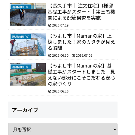
【長久手市｜ 注文住宅】I様邸
現場のBLOG
基礎工事がスタート｜第三者機
関による配筋検査を実施
2026.07.19
【みよし市｜Mamanの家】上
現場のBLOG
棟しました！家のカタチが見え
る瞬間
2026.06.30
2026.07.05
【みよし市｜Mamanの家】基
現場のBLOG
礎工事がスタートしました｜見
えない部分にこそこだわる安心
の家づくり
2026.06.26
アーカイブ