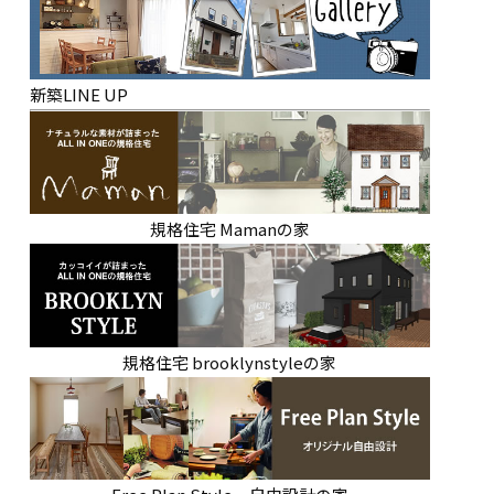
新築LINE UP
規格住宅 Mamanの家
規格住宅 brooklynstyleの家