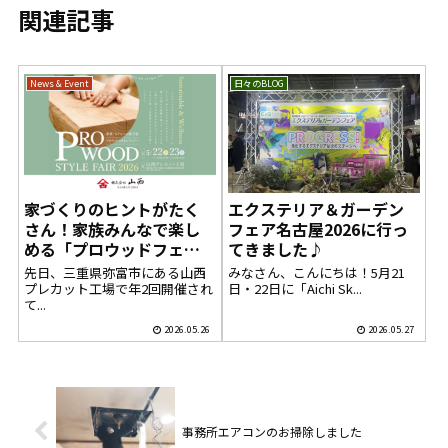
関連記事
News & Event
日々のBLOG
家づくりのヒントがたく
エクステリア＆ガーデン
さん！家族みんなで楽し
フェア名古屋2026に行っ
める「プロウッドフェ
てきました♪
ア」へ行ってきました
先日、三重県弥富市にある山西
みなさん、こんにちは！5月21
プレカット工場で年2回開催され
日・22日に「Aichi Sk...
て...
2026.05.26
2026.05.27
事務所エアコンのお掃除しました