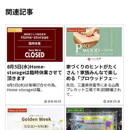
関連記事
SHOP情報
News & Event
8月5日(水)Home-
家づくりのヒントがたく
storageは臨時休業させて
さん！家族みんなで楽し
頂きます
める「プロウッドフェ
ア」へ行ってきました
8月5日(水)は現場打合せの為、
先日、三重県弥富市にある山西
Home-storageは臨...
プレカット工場で年2回開催され
て...
2026.08.05
2026.05.26
News & Event
日々のBLOG