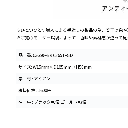
※ひとつひとつ職人による手造りの製品の為、若干の色や
※ご覧のモニター環境によって、色味や素材感が違って見
品 番: 63650=BK 63651=GD
サイズ: W15mm×D185mm×H50mm
素 材 : アイアン
税抜価格 : 1600円
在 庫 : ブラック=6個 ゴールド=3個