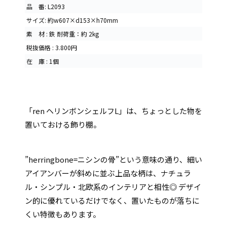
品 番: L2093
サイズ: 約w607×d153×h70mm
素 材 : 鉄 耐荷重：約 2kg
税抜価格 : 3.800円
在 庫 : 1個
「ren ヘリンボンシェルフL」は、ちょっとした物を
置いておける飾り棚。
”herringbone=ニシンの骨”という意味の通り、細い
アイアンバーが斜めに並ぶ上品な柄は、ナチュラ
ル・シンプル・北欧系のインテリアと相性◎ デザイ
ン的に優れているだけでなく、置いたものが落ちに
くい特徴もあります。