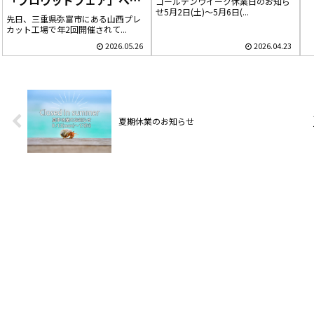
「プロウッドフェア」へ行
ゴールデンウイーク休業日のお知ら
せ5月2日(土)～5月6日(...
ってきました
先日、三重県弥富市にある山西プレ
カット工場で年2回開催されて...
2026.05.26
2026.04.23
夏期休業のお知らせ