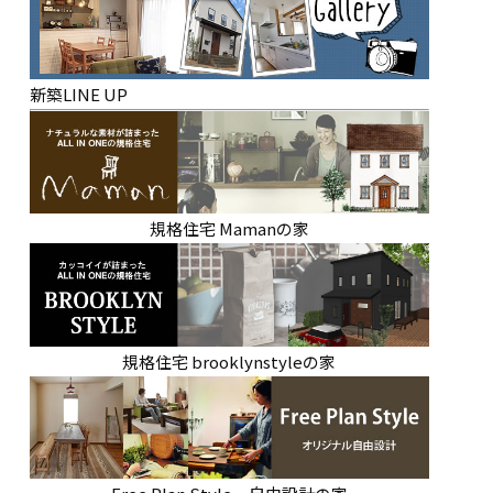
新築LINE UP
規格住宅 Mamanの家
規格住宅 brooklynstyleの家