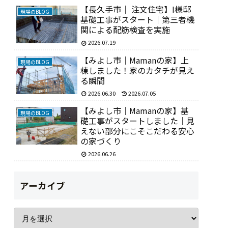
【長久手市｜ 注文住宅】I様邸
現場のBLOG
基礎工事がスタート｜第三者機
関による配筋検査を実施
2026.07.19
【みよし市｜Mamanの家】上
現場のBLOG
棟しました！家のカタチが見え
る瞬間
2026.06.30
2026.07.05
【みよし市｜Mamanの家】基
現場のBLOG
礎工事がスタートしました｜見
えない部分にこそこだわる安心
の家づくり
2026.06.26
アーカイブ