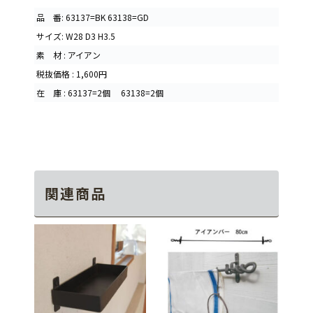
品 番: 63137=BK 63138=GD
サイズ: W28 D3 H3.5
素 材 : アイアン
税抜価格 : 1,600円
在 庫 : 63137=2個 63138=2個
関連商品