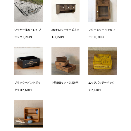
ワイヤー浅底トレイ ブ
3段ドロワーキャビネッ
レター＆キー キャビネ
ラック 3,696円
ト 8,250円
ット10,780円
ブラックペイントボッ
小箱3個セット 3,520円
エッグパウダーボック
クスM 2,420円
ス 2,178円