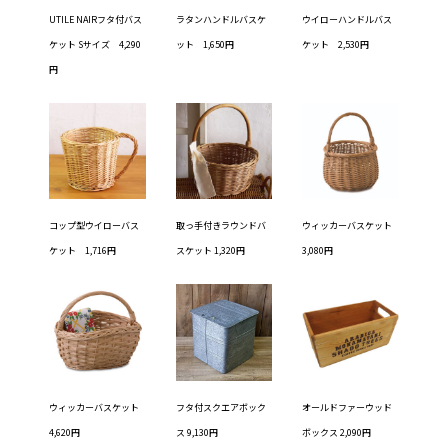
UTILE NAIRフタ付バス
ラタンハンドルバスケ
ウイローハンドルバス
ケット Sサイズ 4,290
ット 1,650円
ケット 2,530円
円
コップ型ウイローバス
取っ手付きラウンドバ
ウィッカーバスケット
ケット 1,716円
スケット 1,320円
3,080円
ウィッカーバスケット
フタ付スクエアボック
オールドファーウッド
4,620円
ス 9,130円
ボックス 2,090円