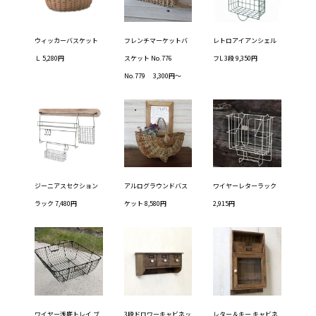
ウィッカーバスケット
フレンチマーケットバ
レトロアイアンシェル
Ｌ 5,280円
スケット No.776
フL 3段 9,350円
No.779 3,300円〜
ジーニアスセクション
アルログラウンドバス
ワイヤーレターラック
ラック 7,480円
ケット 8,580円
2,915円
ワイヤー浅底トレイ ブ
3段ドロワーキャビネッ
レター＆キー キャビネ