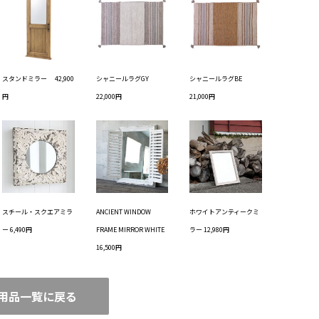
スタンドミラー 42,900
シャニールラグGY
シャニールラグBE
円
22,000円
21,000円
スチール・スクエアミラ
ANCIENT WINDOW
ホワイトアンティークミ
ー 6,490円
FRAME MIRROR WHITE
ラー 12,980円
16,500円
用品一覧に戻る