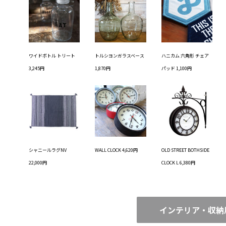
ワイドボトル トリート
トルシヨンガラスベース
ハニカム 六角形 チェア
3,245円
1,870円
パッド 1,100円
シャニールラグNV
WALL CLOCK 4,620円
OLD STREET BOTHSIDE
22,000円
CLOCK L 6,380円
インテリア・収納