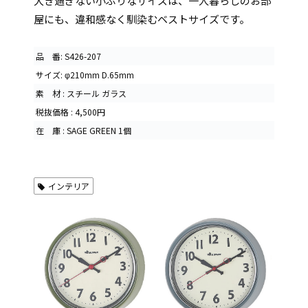
大き過ぎない小ぶりなサイズは、一人暮らしのお部
屋にも、違和感なく馴染むベストサイズです。
品 番: S426-207
サイズ: φ210mm D.65mm
素 材 : スチール ガラス
税抜価格 : 4,500円
在 庫 : SAGE GREEN 1個
インテリア