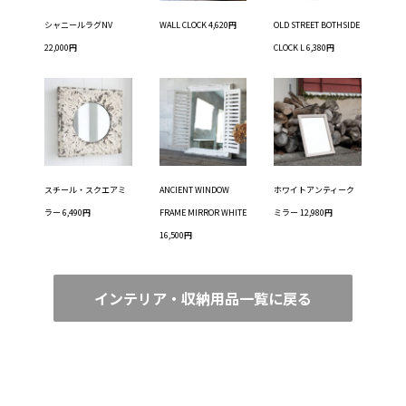
シャニールラグNV
WALL CLOCK 4,620円
OLD STREET BOTHSIDE
22,000円
CLOCK L 6,380円
スチール・スクエアミ
ANCIENT WINDOW
ホワイトアンティーク
ラー 6,490円
FRAME MIRROR WHITE
ミラー 12,980円
16,500円
インテリア・収納用品一覧に戻る