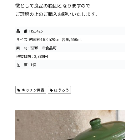
徴として良品の範囲となりますので
ご理解の上のご購入お願いいたします。
品 番: HS1425
サイズ: 約直径16×h20cm 容量/550ml
素 材 : 琺瑯 ※食品可
税抜価格 : 2,380円
在 庫 : 1個
キッチン用品
ほうろう