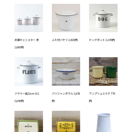
点線キャニスター 赤
ふた付バケツ 2,420円
ドッグポット 2,145円
1,680円
フラワー缶22cm O/L
パリジャンボウル 1,650
アンプリュスマグ 770
2,640円
円
円