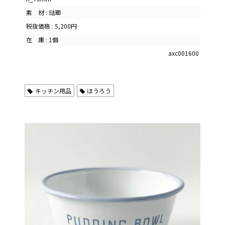
素 材 : 琺瑯
税抜価格 : 5,200円
在 庫 : 1個
axc001600
キッチン用品
ほうろう