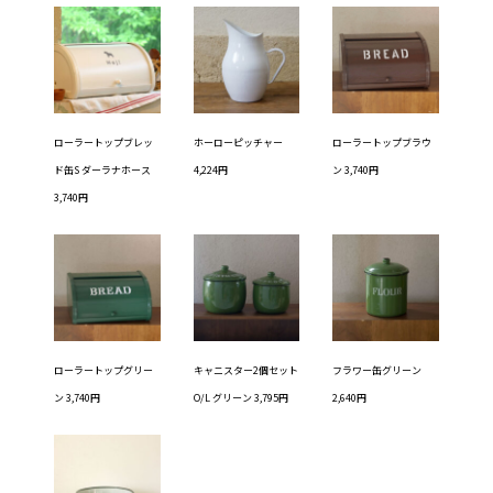
ローラートップブレッ
ホーローピッチャー
ローラートップブラウ
ド缶S ダーラナホース
4,224円
ン 3,740円
3,740円
ローラートップグリー
キャニスター2個セット
フラワー缶グリーン
ン 3,740円
O/L グリーン 3,795円
2,640円