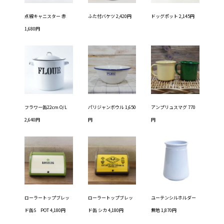
点線キャニスター 赤
ふた付バケツ 2,420円
ドッグポット 2,145円
1,680円
フラワー缶22cm O/L
パリジャンボウル 1,650
アンプリュスマグ 770
2,640円
円
円
ローラートップブレッ
ローラートップブレッ
ユーテンシルホルダー
ド缶S POT 4,180円
ド缶 シカ 4,180円
無地 1,870円