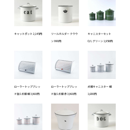
キャットポット 2,145円
ツールホルダー クラウ
キャニスターセット
ン 990円
O/L グリーン 1,958円
ローラートップブレッ
ローラートップブレッ
点線キャニスター 紺
ド缶S 点線 紺 3,960円
ド缶S 点線 赤 3,960円
1,680円