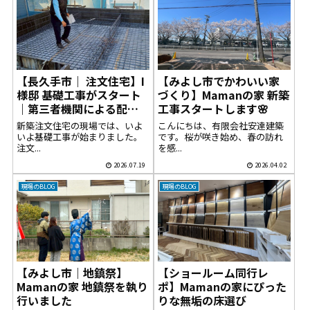
【長久手市｜ 注文住宅】I
【みよし市でかわいい家
様邸 基礎工事がスタート
づくり】Mamanの家 新築
｜第三者機関による配筋
工事スタートします🌸
検査を実施
新築注文住宅の現場では、いよ
こんにちは、有限会社安達建築
いよ基礎工事が始まりました。
です。桜が咲き始め、春の訪れ
注文...
を感...
2026.07.19
2026.04.02
現場のBLOG
現場のBLOG
【みよし市｜地鎮祭】
【ショールーム同行レ
Mamanの家 地鎮祭を執り
ポ】Mamanの家にぴった
行いました
りな無垢の床選び