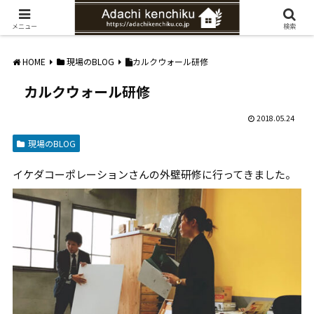
愛知県みよし市の工務店。自然素材を使ったナチュラルな家づくりをご提案
メニュー
検索
HOME
現場のBLOG
カルクウォール研修
カルクウォール研修
2018.05.24
現場のBLOG
イケダコーポレーションさんの外壁研修に行ってきました。