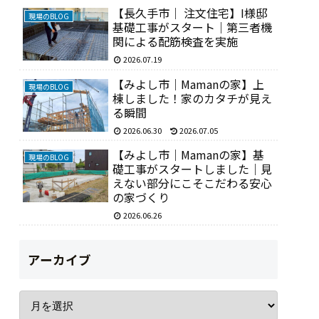
【長久手市｜ 注文住宅】I様邸
現場のBLOG
基礎工事がスタート｜第三者機
関による配筋検査を実施
2026.07.19
【みよし市｜Mamanの家】上
現場のBLOG
棟しました！家のカタチが見え
る瞬間
2026.06.30
2026.07.05
【みよし市｜Mamanの家】基
現場のBLOG
礎工事がスタートしました｜見
えない部分にこそこだわる安心
の家づくり
2026.06.26
アーカイブ