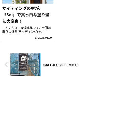
サイディングの壁が、
『Soi』で真っ白な塗り壁
に大変身！
こんにちは！安達建築です。今回は
既存の外壁(サイディング)を...
2026.06.09
新築工事進行中！(東郷町)