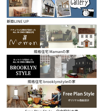
新築LINE UP
規格住宅 Mamanの家
規格住宅 brooklynstyleの家