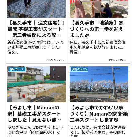
【長久手市｜ 注文住宅】I
【長久手市｜地鎮祭】家
様邸 基礎工事がスタート
づくりへの第一歩を迎え
｜第三者機関による配筋
ました🌿
検査を実施
新築注文住宅の現場では、いよ
先日、長久手市にて新築注文住
いよ基礎工事が始まりました。
宅の地鎮祭を執り行いました。
注文...
青空...
2026.07.19
2026.05.11
現場のBLOG
現場のBLOG
【みよし市｜Mamanの
【みよし市でかわいい家
家】基礎工事がスタート
づくり】Mamanの家 新築
しました｜見えない部分
工事スタートします🌸
にこそこだわる安心の家
みなさんこんにちは🌞みよし市
こんにちは、有限会社安達建築
づくり
で建築中の「Mamanの家」で
です。桜が咲き始め、春の訪れ
は...
を感...