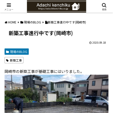
愛知県みよし市の工務店。自然素材を使ったナチュラルな家づくりをご提案
メニュー
検索
HOME
現場のBLOG
新築工事進行中です(岡崎市)
新築工事進行中です(岡崎市)
2020.09.18
現場のBLOG
新築工事
岡崎市の新築工事が基礎工事にはいりました。