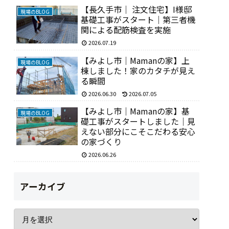
【長久手市｜ 注文住宅】I様邸
現場のBLOG
基礎工事がスタート｜第三者機
関による配筋検査を実施
2026.07.19
【みよし市｜Mamanの家】上
現場のBLOG
棟しました！家のカタチが見え
る瞬間
2026.06.30
2026.07.05
【みよし市｜Mamanの家】基
現場のBLOG
礎工事がスタートしました｜見
えない部分にこそこだわる安心
の家づくり
2026.06.26
アーカイブ