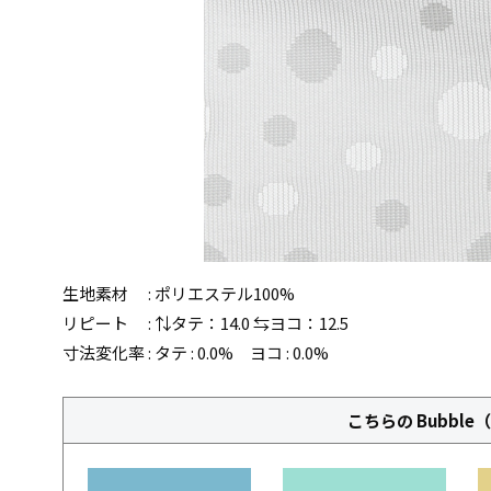
生地素材 : ポリエステル100%
リピート : ⇅タテ：14.0 ⇆ヨコ：12.5
寸法変化率 : タテ : 0.0% ヨコ : 0.0%
こちらの Bubbl