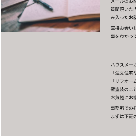
メールのお
質問頂いた
み入ったお
直接お会い
事をわかっ
ハウスメー
「注文住宅や
「リフオー
壁塗装のこ
お気軽にお
事務所での
まずは下記