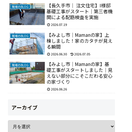
【長久手市｜ 注文住宅】I様邸
現場のBLOG
基礎工事がスタート｜第三者機
関による配筋検査を実施
2026.07.19
【みよし市｜Mamanの家】上
現場のBLOG
棟しました！家のカタチが見え
る瞬間
2026.06.30
2026.07.05
【みよし市｜Mamanの家】基
現場のBLOG
礎工事がスタートしました｜見
えない部分にこそこだわる安心
の家づくり
2026.06.26
アーカイブ