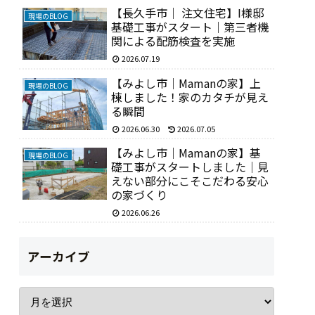
【長久手市｜ 注文住宅】I様邸
現場のBLOG
基礎工事がスタート｜第三者機
関による配筋検査を実施
2026.07.19
【みよし市｜Mamanの家】上
現場のBLOG
棟しました！家のカタチが見え
る瞬間
2026.06.30
2026.07.05
【みよし市｜Mamanの家】基
現場のBLOG
礎工事がスタートしました｜見
えない部分にこそこだわる安心
の家づくり
2026.06.26
アーカイブ