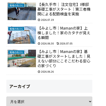
【長久手市｜ 注文住宅】I様邸
現場のBLOG
基礎工事がスタート｜第三者機
関による配筋検査を実施
2026.07.19
【みよし市｜Mamanの家】上
現場のBLOG
棟しました！家のカタチが見え
る瞬間
2026.06.30
2026.07.05
【みよし市｜Mamanの家】基
現場のBLOG
礎工事がスタートしました｜見
えない部分にこそこだわる安心
の家づくり
2026.06.26
アーカイブ