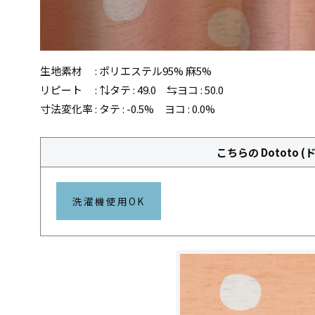
生地素材 : ポリエステル95% 麻5%
リピート : ⇅タテ : 49.0 ⇆ヨコ : 50.0
寸法変化率 : タテ : -0.5% ヨコ : 0.0%
こちらの Dototo 
洗濯機使用OK