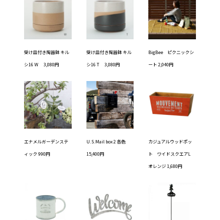
受け皿付き陶器鉢 キル
受け皿付き陶器鉢 キル
BigBee ピクニックシ
シ16 W 3,080円
シ16 T 3,080円
ート 2,040円
エナメルガーデンステ
U.S.Mail box 2 各色
カジュアルウッドポッ
ィック 990円
15,400円
ト ワイドスクエアL
オレンジ 1,680円