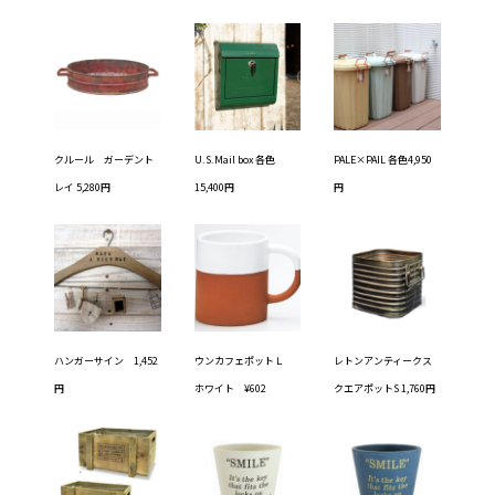
クルール ガーデント
U.S.Mail box 各色
PALE×PAIL 各色4,950
レイ 5,280円
15,400円
円
ハンガーサイン 1,452
ウンカフェポットＬ
レトンアンティークス
円
ホワイト ¥602
クエアポットS 1,760円