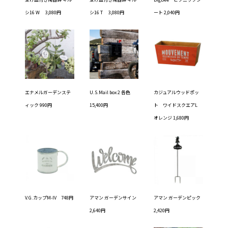
シ16 W 3,080円
シ16 T 3,080円
ート 2,040円
エナメルガーデンステ
U.S.Mail box 2 各色
カジュアルウッドポッ
ィック 990円
15,400円
ト ワイドスクエアL
オレンジ 1,680円
V.G.カップM-IV 748円
アマン ガーデンサイン
アマン ガーデンピック
2,640円
2,420円