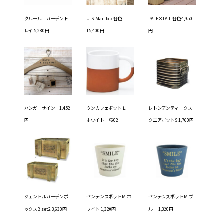
クルール ガーデント
U.S.Mail box 各色
PALE×PAIL 各色4,950
レイ 5,280円
15,400円
円
ハンガーサイン 1,452
ウンカフェポットＬ
レトンアンティークス
円
ホワイト ¥602
クエアポットS 1,760円
ジェントルガーデンボ
センテンスポットM ホ
センテンスポットM ブ
ックスB set2 3,630円
ワイト 1,320円
ルー 1,320円