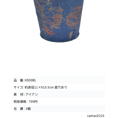
品 番: HS50BL
サイズ: 約直径11×h10.5cm 底穴あり
素 材 : アイアン
税抜価格 : 700円
在 庫 : 3個
carnac0210