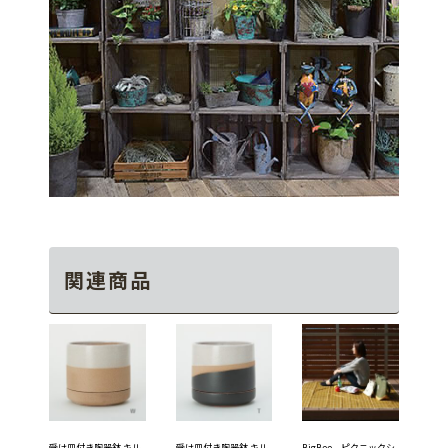
関連商品
受け皿付き陶器鉢 キル
受け皿付き陶器鉢 キル
BigBee ピクニックシ