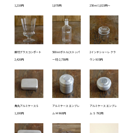
1,210円
1,870円
250ml 1,023円～
脚付グラスコンポート
500mlボトル(ストッパ
2インチシャーレ クラ
2,420円
ー付) 2,750円
ウン 935円
角丸アルミケースＳ
アルミケース エンブレ
アルミケース エンブレ
1,100円
ム Ｍ 968円
ム Ｓ 792円