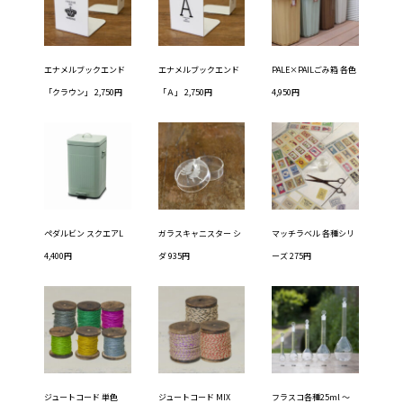
エナメルブックエンド
エナメルブックエンド
PALE×PAILごみ箱 各色
「クラウン」 2,750円
「Ａ」 2,750円
4,950円
ペダルビン スクエアL
ガラスキャニスター シ
マッチラベル 各種シリ
4,400円
ダ 935円
ーズ 275円
ジュートコード 単色
ジュートコード MIX
フラスコ各種25ml ～