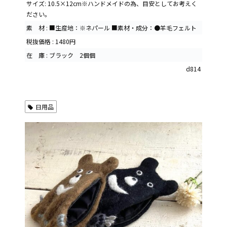
サイズ: 10.5×12cm※ハンドメイドの為、目安としてお考えく
ださい。
素 材 : ■生産地：※ネパール ■素材・成分：●羊毛フェルト
税抜価格 : 1480円
在 庫 : ブラック 2個個
d814
日用品