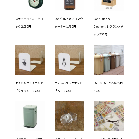
ユナイテッドミニクロ
John’sBlendアロマウ
John’sBlend
ック 2,530円
ォーター 1,760円
Cleanerフレグランスチ
ップ 638円
エナメルブックエンド
エナメルブックエンド
PALE×PAILごみ箱 各色
「クラウン」 2,750円
「Ａ」 2,750円
4,950円