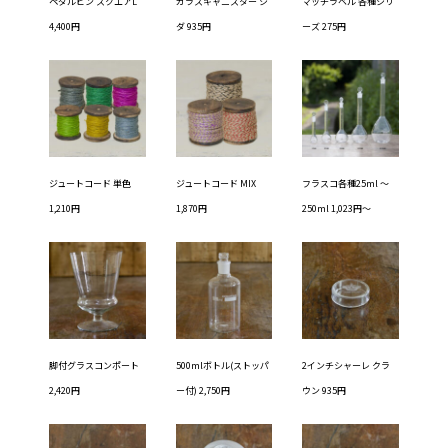
ペダルビン スクエアL
ガラスキャニスター シ
マッチラベル 各種シリ
4,400円
ダ 935円
ーズ 275円
ジュートコード 単色
ジュートコード MIX
フラスコ各種25ml ～
1,210円
1,870円
250ml 1,023円～
脚付グラスコンポート
500mlボトル(ストッパ
2インチシャーレ クラ
2,420円
ー付) 2,750円
ウン 935円