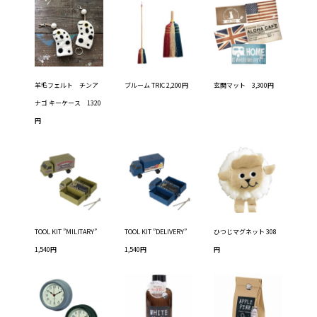
羊毛フェルト チンア
ブルーム TRIC 2,200円
玄関マット 3,300円
ナゴ キーケース 1320
円
TOOL KIT ”MILITARY”
TOOL KIT ”DELIVERY”
ひつじマグネット 308
1,540円
1,540円
円