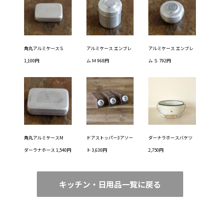
角丸アルミケースＳ
アルミケース エンブレ
アルミケース エンブレ
1,100円
ム Ｍ 968円
ム Ｓ 792円
角丸アルミケースM
ドアストッパー3アソー
ダーナラホースバケツ
ダーラナホース 1,540円
ト 3,630円
2,750円
キッチン・日用品一覧に戻る