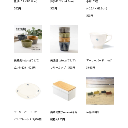
皿(Φ15.9×H2.8cm)
鉢(Φ13.2×H4.0cm)
小鉢155皿
550円
550円
(Φ15.4×H2.3cm)
550円
美濃焼 tetote(てとて)
美濃焼 tetote(てとて)
アーリーバード マグ
立小鉢120 605円
フリーカップ 550円
3,080円
アーリーバード オー
山崎実業(Yamazaki) 裁
ie 各660円
バルプレートＬ 3,080円
縫箱 4,950円