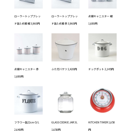
ローラートップブレッ
ローラートップブレッ
点線キャニスター 紺
ド缶S 点線 紺 3,960円
ド缶S 点線 赤 3,960円
1,680円
点線キャニスター 赤
ふた付バケツ 2,420円
ドッグポット 2,145円
1,680円
フラワー缶22cm O/L
GLASS COOKIE JAR 3L
KITCHEN TIMER 1,650
2,640円
1,650円
円