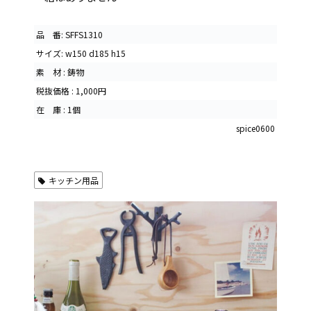
品 番: SFFS1310
サイズ: w150 d185 h15
素 材 : 鋳物
税抜価格 : 1,000円
在 庫 : 1個
spice0600
キッチン用品