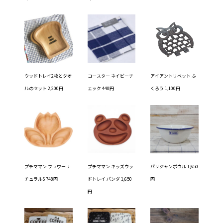
ウッドトレイ2枚とタオ
コースター ネイビーチ
アイアントリベット ふ
ルのセット 2,200円
ェック 440円
くろう 1,100円
プチママン フラワー ナ
プチママン キッズウッ
パリジャンボウル 1,650
チュラルS 748円
ドトレイ パンダ 1,650
円
円