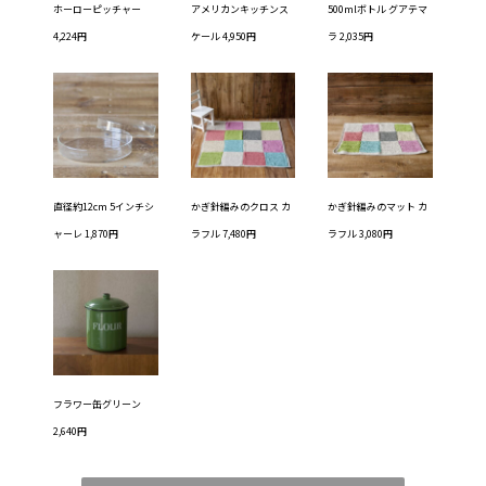
ホーローピッチャー
アメリカンキッチンス
500mlボトル グアテマ
4,224円
ケール 4,950円
ラ 2,035円
直径約12cm 5インチシ
かぎ針編みのクロス カ
かぎ針編みのマット カ
ャーレ 1,870円
ラフル 7,480円
ラフル 3,080円
フラワー缶グリーン
2,640円