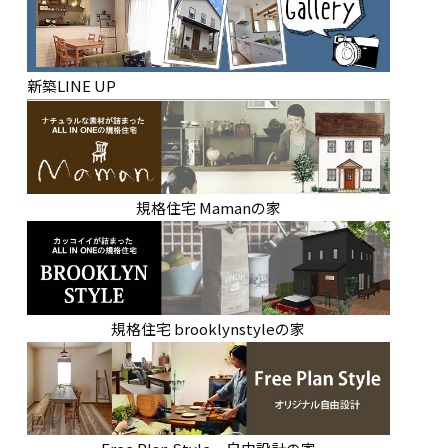
新築LINE UP
規格住宅 Mamanの家
規格住宅 brooklynstyleの家