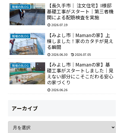
【長久手市｜ 注文住宅】I様邸
現場のBLOG
基礎工事がスタート｜第三者機
関による配筋検査を実施
2026.07.19
【みよし市｜Mamanの家】上
現場のBLOG
棟しました！家のカタチが見え
る瞬間
2026.06.30
2026.07.05
【みよし市｜Mamanの家】基
現場のBLOG
礎工事がスタートしました｜見
えない部分にこそこだわる安心
の家づくり
2026.06.26
アーカイブ