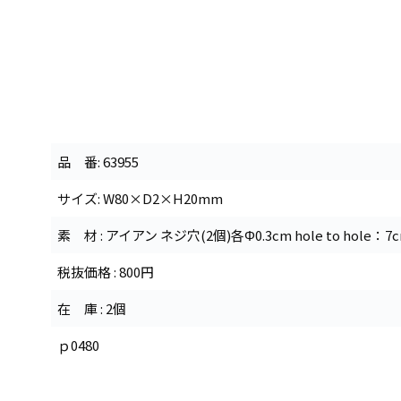
品 番: 63955
サイズ: W80×D2×H20mm
素 材 : アイアン ネジ穴(2個)各Φ0.3cm hole to hole：7
税抜価格 : 800円
在 庫 : 2個
ｐ0480