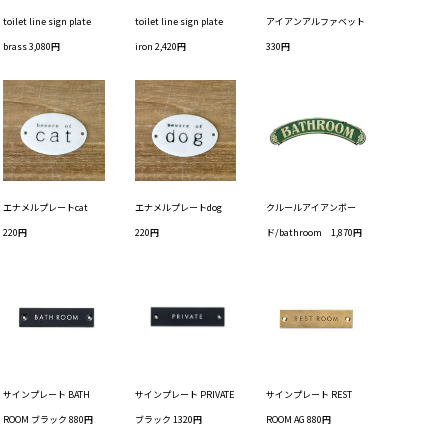
toilet line sign plate
toilet line sign plate
アイアンアルファベット
brass 3,080円
iron 2,420円
330円
エナメルプレートcat
エナメルプレートdog
クルールアイアンボー
220円
220円
ド/bathroom 1,870円
サインプレート BATH
サインプレート PRIVATE
サインプレート REST
ROOM ブラック 880円
ブラック 1320円
ROOM AG 880円