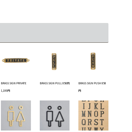
BRASS SIGN PRIVATE
BRASS SIGN PULL 858円
BRASS SIGN PUSH 858
1,100円
円