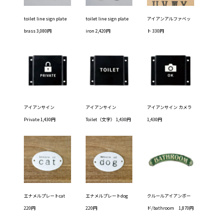
toilet line sign plate
toilet line sign plate
アイアンアルファベッ
brass 3,080円
iron 2,420円
ト 330円
アイアンサイン
アイアンサイン
アイアンサイン カメラ
Private 1,430円
Toilet（文字） 1,430円
1,430円
エナメルプレートcat
エナメルプレートdog
クルールアイアンボー
220円
220円
ド/bathroom 1,870円