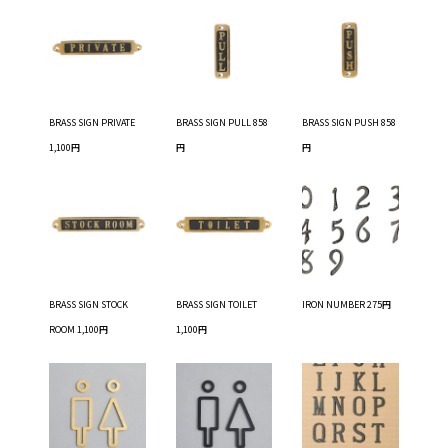
BRASS SIGN PRIVATE
BRASS SIGN PULL 858
BRASS SIGN PUSH 858
1,100円
円
円
BRASS SIGN STOCK
BRASS SIGN TOILET
IRON NUMBER 275円
ROOM 1,100円
1,100円