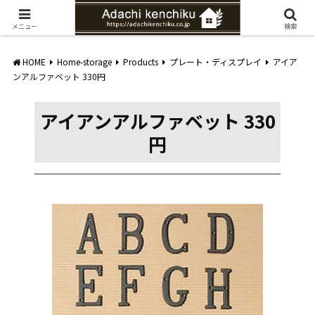
愛知県みよし市の工務店。自然素材を使ったナチュラルな家づくりをご提案
メニュー
検索
HOME
Home-storage
Products
プレート・ディスプレイ
アイア
ンアルファベット 330円
アイアンアルファベット 330
円