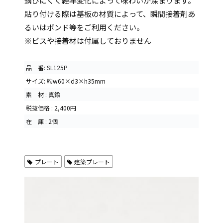
錆びにくく経年変化によって味わいが深まります。
貼り付ける際は基板の材質によって、瞬間接着剤あ
るいはボンド等をご利用ください。
※ビスや接着材は付属しておりません
品 番: SL125P
サイズ: 約w60×d3×h35mm
素 材 : 真鍮
税抜価格 : 2,400円
在 庫 : 2個
プレート
建築プレート