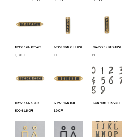
BRASS SIGN PRIVATE
BRASS SIGN PULL 858
BRASS SIGN PUSH 858
1,100円
円
円
BRASS SIGN STOCK
BRASS SIGN TOILET
IRON NUMBER 275円
ROOM 1,100円
1,100円