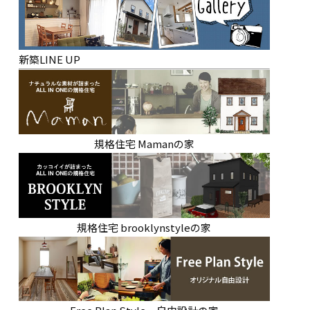
新築LINE UP
規格住宅 Mamanの家
規格住宅 brooklynstyleの家