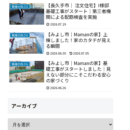
【長久手市｜ 注文住宅】I様邸
現場のBLOG
基礎工事がスタート｜第三者機
関による配筋検査を実施
2026.07.19
【みよし市｜Mamanの家】上
現場のBLOG
棟しました！家のカタチが見え
る瞬間
2026.06.30
2026.07.05
【みよし市｜Mamanの家】基
現場のBLOG
礎工事がスタートしました｜見
えない部分にこそこだわる安心
の家づくり
2026.06.26
アーカイブ