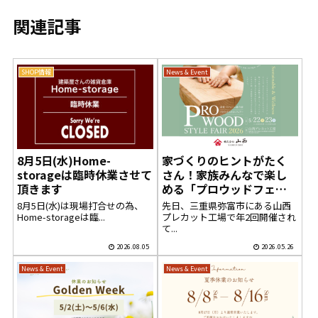
関連記事
SHOP情報
News & Event
8月5日(水)Home-
家づくりのヒントがたく
storageは臨時休業させて
さん！家族みんなで楽し
頂きます
める「プロウッドフェ
ア」へ行ってきました
8月5日(水)は現場打合せの為、
先日、三重県弥富市にある山西
Home-storageは臨...
プレカット工場で年2回開催され
て...
2026.08.05
2026.05.26
News & Event
News & Event