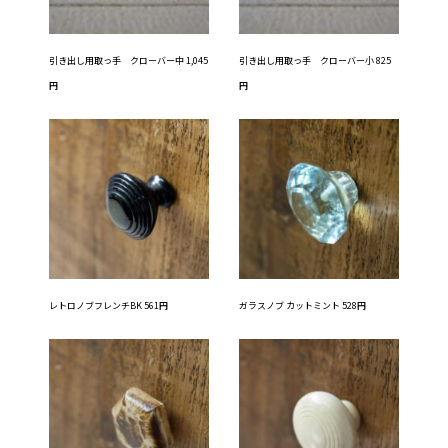
引き出し用取っ手 クローバー中 1,045
引き出し用取っ手 クローバー小 825
円
円
レトロノブフレンチBK 561円
ガラスノブ カットミント 528円