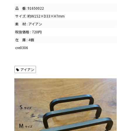
品 番: 91650022
サイズ: 約W152×D33×H7mm
素 材 : アイアン
税抜価格 : 720円
在 庫 : 4個
cre0306
アイアン