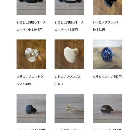
引き出し用取っ手 ク
引き出し用取っ手 ク
レトロノブフレンチ
ローバー中 1,045円
ローバー小 825円
BK 561円
ガラスノブ カットク
レトロノブシンプル
セラミックノブ 660円
リア 528円
616円