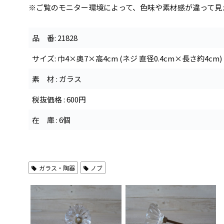
※ご覧のモニター環境によって、色味や素材感が違って見
品 番: 21828
サイズ: 巾4×奥7×高4cm (ネジ 直径0.4cm×長さ約4cm)
素 材 : ガラス
税抜価格 : 600円
在 庫 : 6個
ガラス・陶器
ノブ