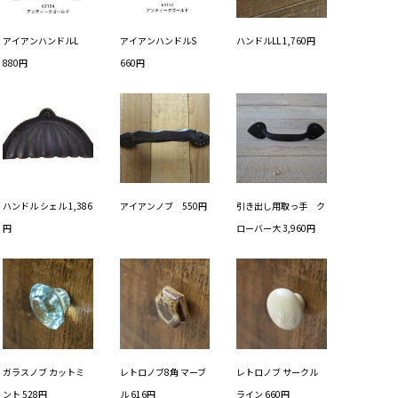
アイアンハンドルL
アイアンハンドルS
ハンドルLL 1,760円
880円
660円
ハンドル シェル 1,386
アイアンノブ 550円
引き出し用取っ手 ク
円
ローバー大 3,960円
ガラスノブ カットミ
レトロノブ8角 マーブ
レトロノブ サークル
ント 528円
ル 616円
ライン 660円