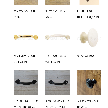
アイアンハンドルM
アイアンハンドルS
FOUNDER GATE
693円
594円
HANDLE A ¥1,320円
ハンドルオーバルM
ハンドルオーバルM
ツマミ WAB 979円
GD 1,738円
WAB 1,958円
引き出し用取っ手 ク
引き出し用取っ手 ク
レトロノブフレンチ
ローバー中 1,045円
ローバー小 825円
BK 561円