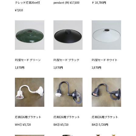
クレッド灯具30㎝付
pendant (M) ¥17,600
ド 10,780円
¥7,810
P2型セード グリーン
P1型セード ブラック
P1型セード ホワイト
1,870円
1,870円
1,870円
灯具E26用ブラケット
灯具E26用ブラケット
灯具E26用ブラケット
WH① ¥5,720
BK③ ¥5,720
BK② 5,720円