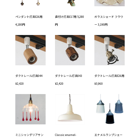
ペンダント灯具E26用
直付け灯具E17用 5,280
ガラスシェード フラワ
4,180円
円
ー 3,190円
ダクトレール灯具044
ダクトレール灯具043
ダクトレール灯具E26用
¥2,420
¥2,420
¥3,960
ミニシャンデリアサン
Classic enamel-
エナメルランプシェー