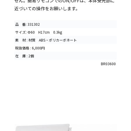
せん。簡易リモコンでのON/OFFは、本体受光部に
近づいての操作をお願いします。
品 番: 331302
サイズ: Ф60 H17cm 0.3kg
素 材 : 材質 ABS・ポリカーボネート
税抜価格 : 6,000円
在 庫 : 2個
BR03600