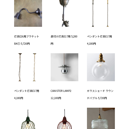
灯具E26用ブラケット
直付け灯具E17用 5,280
ペンダント灯具E17用
BK① 5,720円
円
4,180円
ペンダント灯具E17用
CANISTER LAMP2
ガラスシェード ラウン
4,180円
12,100円
ドバブル 5,720円