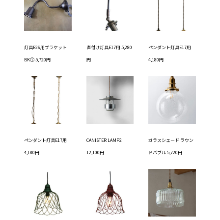
灯具E26用ブラケット
直付け灯具E17用 5,280
ペンダント灯具E17用
BK① 5,720円
円
4,180円
ペンダント灯具E17用
CANISTER LAMP2
ガラスシェード ラウン
4,180円
12,100円
ドバブル 5,720円