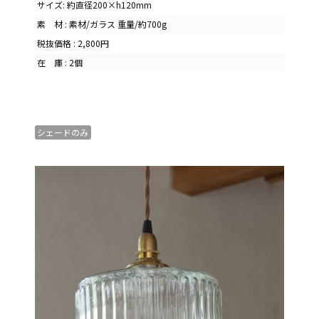
サイズ: 約直径200×h120mm
素 材 : 素材/ガラス 重量/約700g
税抜価格 : 2,800円
在 庫 : 2個
シェードのみ