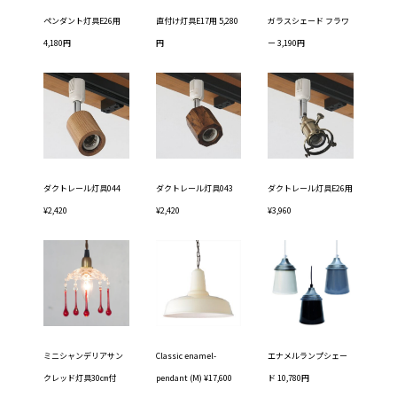
ペンダント灯具E26用
直付け灯具E17用 5,280
ガラスシェード フラワ
4,180円
円
ー 3,190円
ダクトレール灯具044
ダクトレール灯具043
ダクトレール灯具E26用
¥2,420
¥2,420
¥3,960
ミニシャンデリアサン
Classic enamel-
エナメルランプシェー
クレッド灯具30㎝付
pendant (M) ¥17,600
ド 10,780円